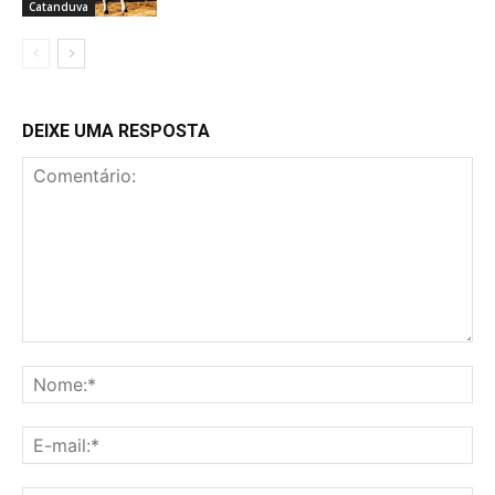
Catanduva
DEIXE UMA RESPOSTA
Comentário:
No
E-
mai