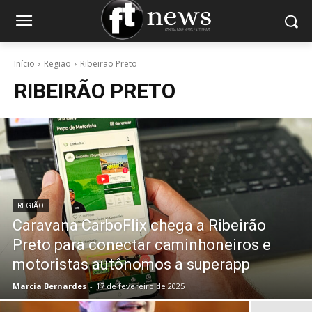
Início
Região
Ribeirão Preto
RIBEIRÃO PRETO
REGIÃO
Caravana CarboFlix chega a Ribeirão
Preto para conectar caminhoneiros e
motoristas autônomos a superapp
Marcia Bernardes
-
17 de fevereiro de 2025