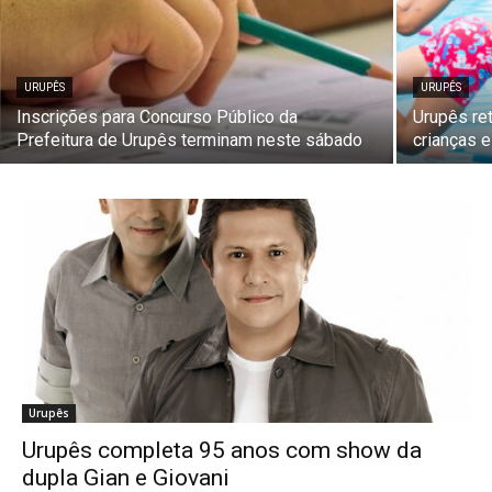
URUPÊS
URUPÊS
Inscrições para Concurso Público da
Urupês re
Prefeitura de Urupês terminam neste sábado
crianças 
Urupês
Urupês completa 95 anos com show da
dupla Gian e Giovani