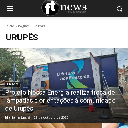
Início
Região
Urupês
URUPÊS
URUPÊS
Projeto Nossa Energia realiza troca de
lâmpadas e orientações à comunidade
de Urupês
Mariana Lachi
-
29 de outubro de 2025