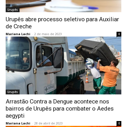
Urupês
Urupês abre processo seletivo para Auxiliar
de Creche
Mariana Lachi
-
2 de maio de 2023
0
Urupês
Arrastão Contra a Dengue acontece nos
bairros de Urupês para combater o Aedes
aegypti
Mariana Lachi
-
28 de abril de 2023
0