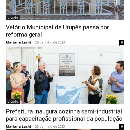
Urupês
Velório Municipal de Urupês passa por
reforma geral
Mariana Lachi
-
26 de julho de 2023
0
Urupês
Prefeitura inaugura cozinha semi-industrial
para capacitação profissional da população
Mariana Lachi
-
25 de maio de 2023
0