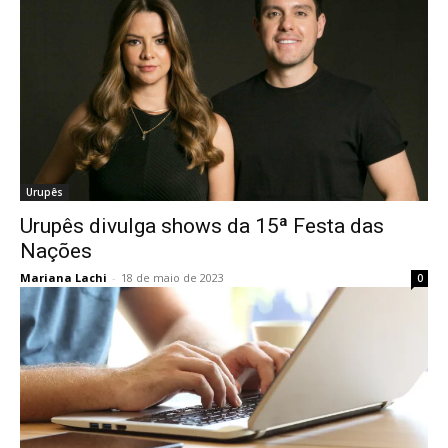
Urupês
Urupês divulga shows da 15ª Festa das
Nações
Mariana Lachi
-
18 de maio de 2023
0