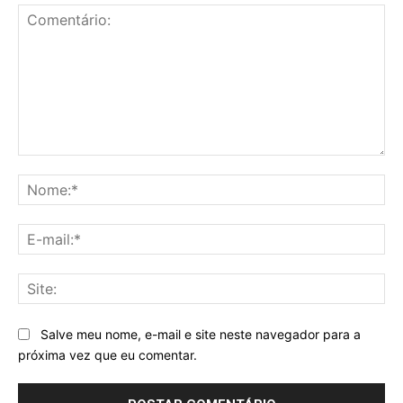
Comentário:
No
E-
mai
Sit
Salve meu nome, e-mail e site neste navegador para a
próxima vez que eu comentar.