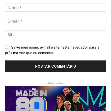
Comentário:
No
E-
mai
Sit
Salve meu nome, e-mail e site neste navegador para a
próxima vez que eu comentar.
- Advertisment -