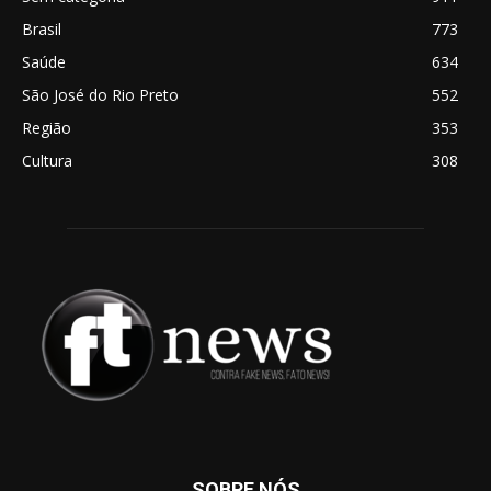
Brasil
773
Saúde
634
São José do Rio Preto
552
Região
353
Cultura
308
SOBRE NÓS