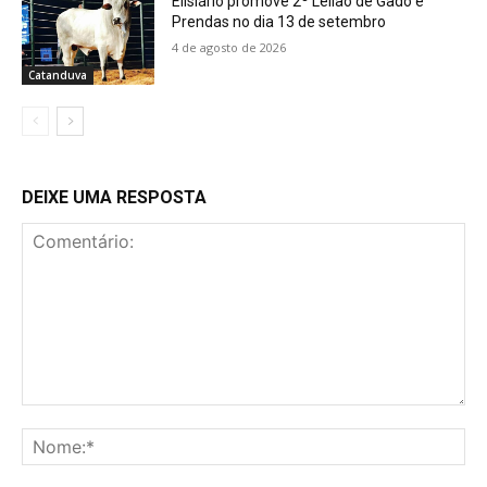
Elisiário promove 2º Leilão de Gado e
Prendas no dia 13 de setembro
4 de agosto de 2026
Catanduva
DEIXE UMA RESPOSTA
Comentário:
No