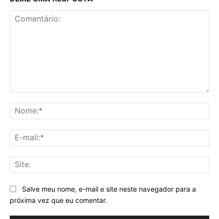
Comentário:
No
E-
mai
Sit
Salve meu nome, e-mail e site neste navegador para a
próxima vez que eu comentar.