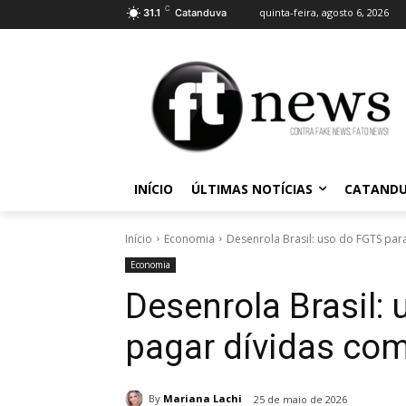
C
quinta-feira, agosto 6, 2026
31.1
Catanduva
INÍCIO
ÚLTIMAS NOTÍCIAS
CATAND
Início
Economia
Desenrola Brasil: uso do FGTS pa
Economia
Desenrola Brasil:
pagar dívidas co
By
Mariana Lachi
25 de maio de 2026