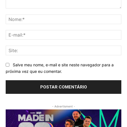
Comentário:
No
E-
mai
Sit
Salve meu nome, e-mail e site neste navegador para a
próxima vez que eu comentar.
- Advertisment -