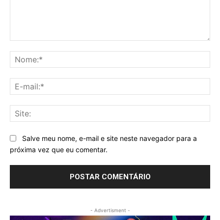
Comentário:
No
E-
mai
Sit
Salve meu nome, e-mail e site neste navegador para a
próxima vez que eu comentar.
- Advertisment -