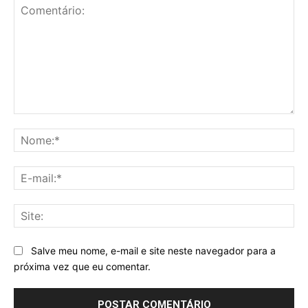
Comentário:
No
E-
mai
Sit
Salve meu nome, e-mail e site neste navegador para a
próxima vez que eu comentar.