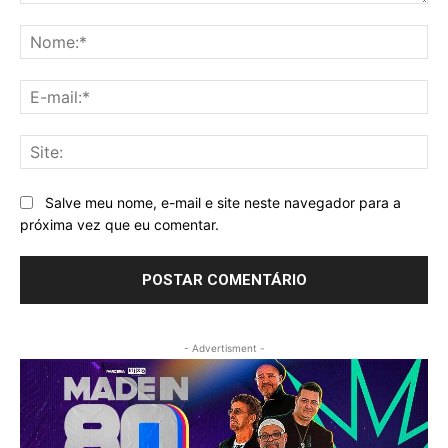
Comentário:
No
E-
mai
Sit
Salve meu nome, e-mail e site neste navegador para a
próxima vez que eu comentar.
- Advertisment -