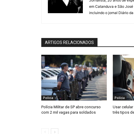
Jornalista, 20 anos de expe
em Catanduva e São José 
incluindo o jornal Diário d
ARTIGOS RELACIONADOS
Polícia
Polícia
Polícia Militar de SP abre concurso
Usar celular
com 2 mil vagas para soldados
três tipos d