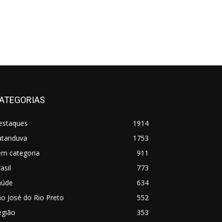
ATEGORIAS
estaques
1914
atanduva
1753
em categoria
911
asil
773
aúde
634
o José do Rio Preto
552
egião
353