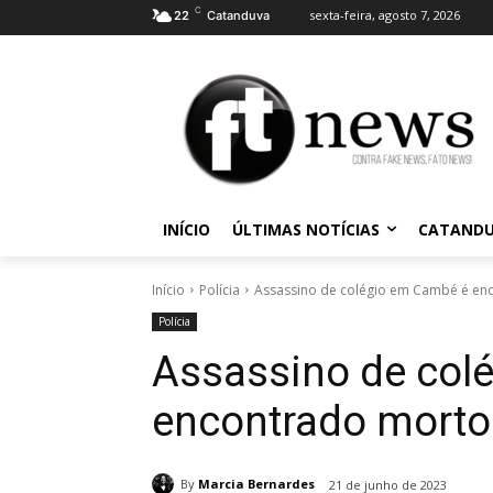
C
sexta-feira, agosto 7, 2026
22
Catanduva
INÍCIO
ÚLTIMAS NOTÍCIAS
CATAND
Início
Polícia
Assassino de colégio em Cambé é en
Polícia
Assassino de col
encontrado morto
By
Marcia Bernardes
21 de junho de 2023