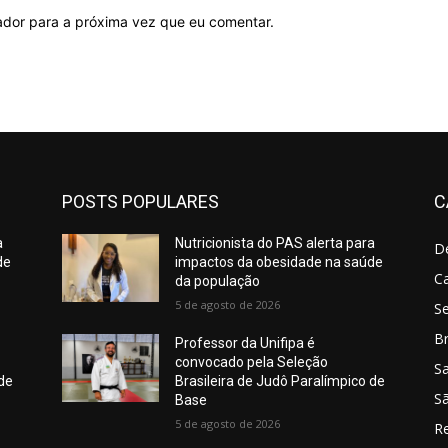
ador para a próxima vez que eu comentar.
POSTS POPULARES
C
a
Nutricionista do PAS alerta para
D
de
impactos da obesidade na saúde
C
da população
5 de agosto de 2026
S
Br
Professor da Unifipa é
convocado pela Seleção
S
 de
Brasileira de Judô Paralímpico de
Sã
Base
5 de agosto de 2026
R