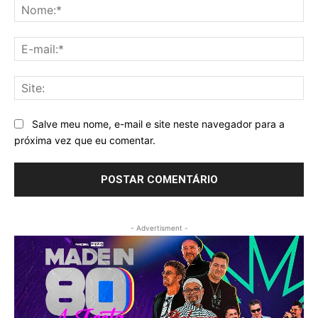
No
E-
mai
Sit
Salve meu nome, e-mail e site neste navegador para a
próxima vez que eu comentar.
- Advertisment -