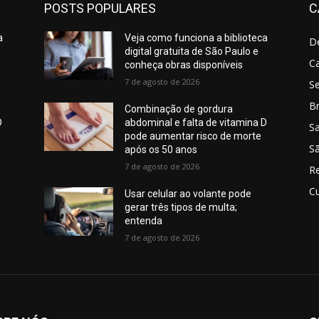
POSTS POPULARES
C
a
Veja como funciona a biblioteca
D
digital gratuita de São Paulo e
C
conheça obras disponíveis
7 de agosto de 2026
S
Br
Combinação de gordura
D
abdominal e falta de vitamina D
S
pode aumentar risco de morte
Sã
após os 50 anos
7 de agosto de 2026
R
Cu
Usar celular ao volante pode
gerar três tipos de multa;
entenda
7 de agosto de 2026