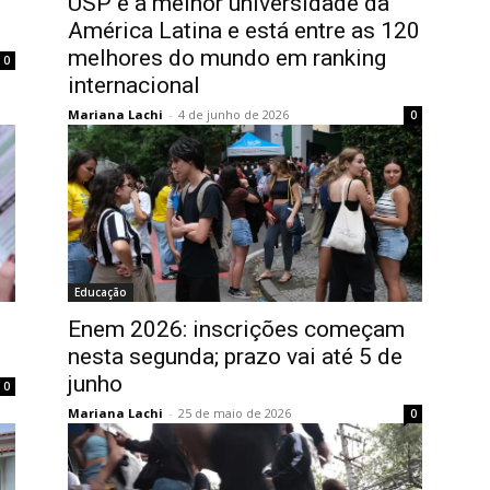
USP é a melhor universidade da
América Latina e está entre as 120
melhores do mundo em ranking
0
internacional
Mariana Lachi
-
4 de junho de 2026
0
Educação
Enem 2026: inscrições começam
nesta segunda; prazo vai até 5 de
junho
0
Mariana Lachi
-
25 de maio de 2026
0