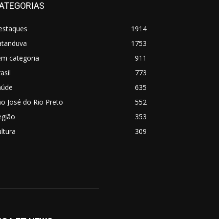
ATEGORIAS
estaques
1914
atanduva
1753
em categoria
911
asil
773
aúde
635
o José do Rio Preto
552
egião
353
ltura
309