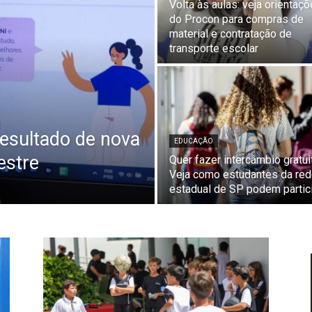
Volta às aulas: veja orientaç
do Procon para compras de
material e contratação de
transporte escolar
resultado de nova
EDUCAÇÃO
estre
Quer fazer intercâmbio gratui
Veja como estudantes da re
estadual de SP podem partic