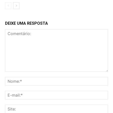
DEIXE UMA RESPOSTA
Comentário:
No
E-
mai
Sit