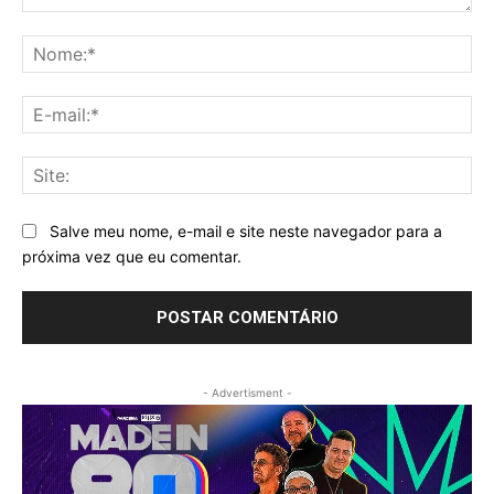
Comentário:
No
E-
mai
Sit
Salve meu nome, e-mail e site neste navegador para a
próxima vez que eu comentar.
- Advertisment -