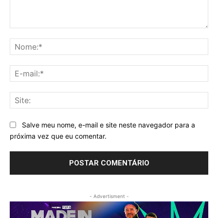
Comentário:
No
E-
mai
Sit
Salve meu nome, e-mail e site neste navegador para a
próxima vez que eu comentar.
- Advertisment -