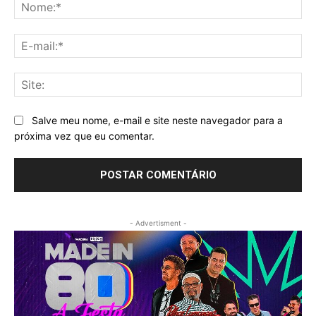
No
E-
mai
Sit
Salve meu nome, e-mail e site neste navegador para a
próxima vez que eu comentar.
- Advertisment -