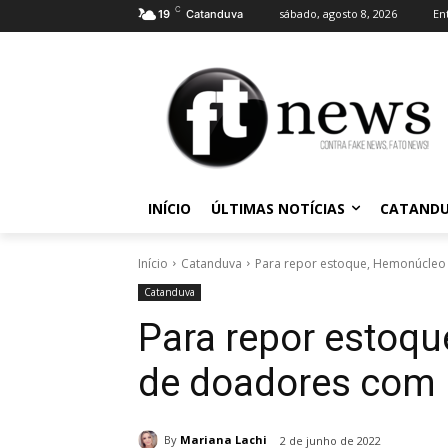
C
sábado, agosto 8, 2026
En
19
Catanduva
INÍCIO
ÚLTIMAS NOTÍCIAS
CATAND
Início
Catanduva
Para repor estoque, Hemonúcleo
Catanduva
Para repor estoq
de doadores com 
By
Mariana Lachi
2 de junho de 2022