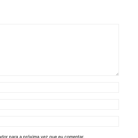
Nome:*
E-
mail:*
Site:
ador para a próxima vez que eu comentar.