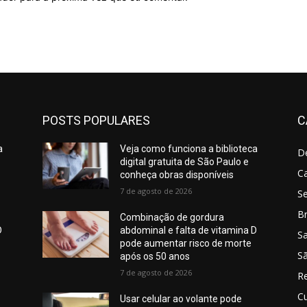
POSTS POPULARES
C
a
Veja como funciona a biblioteca
D
digital gratuita de São Paulo e
C
conheça obras disponíveis
7 de agosto de 2026
S
Br
Combinação de gordura
D
abdominal e falta de vitamina D
S
pode aumentar risco de morte
Sã
após os 50 anos
7 de agosto de 2026
R
Cu
Usar celular ao volante pode