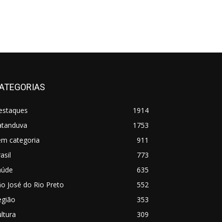
ATEGORIAS
estaques
1914
atanduva
1753
em categoria
911
asil
773
aúde
635
o José do Rio Preto
552
egião
353
ltura
309