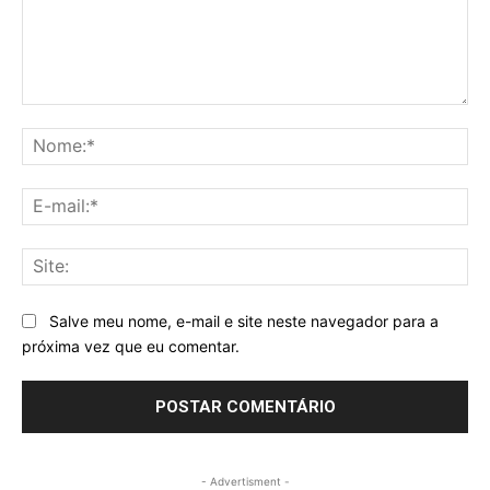
Comentário:
No
E-
mai
Sit
Salve meu nome, e-mail e site neste navegador para a
próxima vez que eu comentar.
- Advertisment -