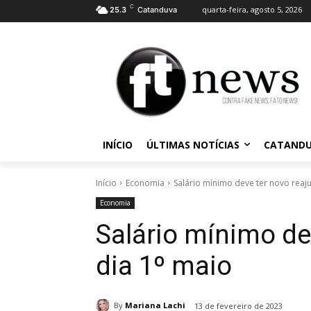
C
quarta-feira, agosto 5, 2026
25.3
Catanduva
INÍCIO
ÚLTIMAS NOTÍCIAS
CATAND
Início
Economia
Salário mínimo deve ter novo reaju
Economia
Salário mínimo de
dia 1º maio
By
Mariana Lachi
13 de fevereiro de 2023