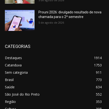
5 de agosto de 2026
Prouni 2026: divulgado resultado de nova
chamada para o 2º semestre
5 de agosto de 2026
CATEGORIAS
Destaques
1914
Catanduva
1753
Sem categoria
911
Brasil
773
Saúde
634
São José do Rio Preto
552
Região
353
Cultura
308