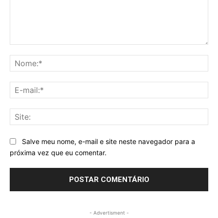
Comentário:
No
E-
mai
Sit
Salve meu nome, e-mail e site neste navegador para a
próxima vez que eu comentar.
- Advertisment -