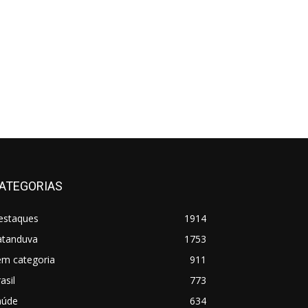
ATEGORIAS
estaques
1914
atanduva
1753
em categoria
911
asil
773
aúde
634