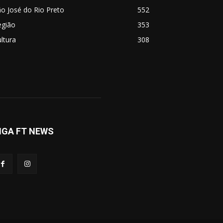
o José do Rio Preto
552
egião
353
ltura
308
IGA FT NEWS