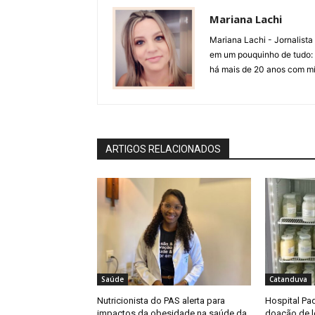
Mariana Lachi
Mariana Lachi - Jornalist
em um pouquinho de tudo: T
há mais de 20 anos com mí
ARTIGOS RELACIONADOS
Saúde
Catanduva
Nutricionista do PAS alerta para
Hospital Pad
impactos da obesidade na saúde da
doação de l