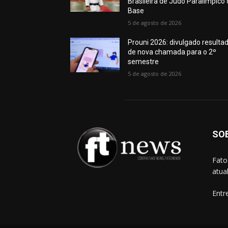
Brasileira de Judô Paralímpico
Base
5 de agosto de 2026
Prouni 2026: divulgado resulta
de nova chamada para o 2º
semestre
5 de agosto de 2026
SO
Fato
atua
Entr