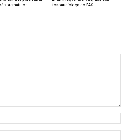
bês prematuros
fonoaudióloga do PAS
Nome:*
E-
mail:*