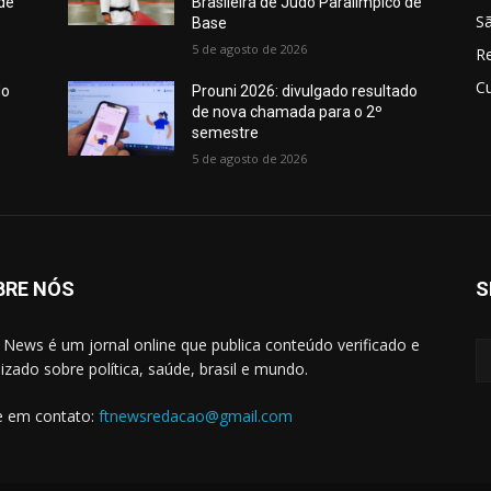
 de
Brasileira de Judô Paralímpico de
Sã
Base
5 de agosto de 2026
R
Cu
do
Prouni 2026: divulgado resultado
de nova chamada para o 2º
semestre
5 de agosto de 2026
BRE NÓS
S
 News é um jornal online que publica conteúdo verificado e
lizado sobre política, saúde, brasil e mundo.
e em contato:
ftnewsredacao@gmail.com