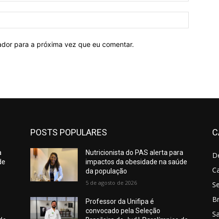
Site:
ador para a próxima vez que eu comentar.
POSTS POPULARES
C
a
Nutricionista do PAS alerta para
D
de
impactos da obesidade na saúde
C
da população
5 de agosto de 2026
S
Br
Professor da Unifipa é
convocado pela Seleção
S