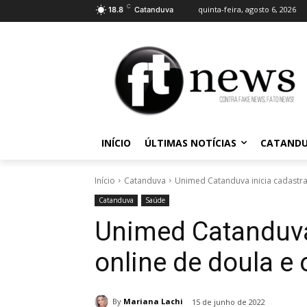
C
quinta-feira, agosto 6, 2026
18.8
Catanduva
INÍCIO
ÚLTIMAS NOTÍCIAS
CATAND
Início
Catanduva
Unimed Catanduva inicia cadastra
Catanduva
Saúde
Unimed Catanduva
online de doula e 
By
Mariana Lachi
15 de junho de 2022