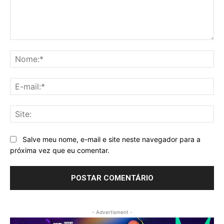
Comentário:
No
E-
mai
Sit
Salve meu nome, e-mail e site neste navegador para a
próxima vez que eu comentar.
- Advertisment -