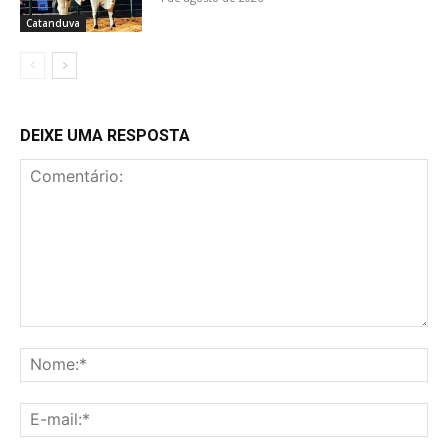
Catanduva
DEIXE UMA RESPOSTA
Comentário:
No
E-
mai