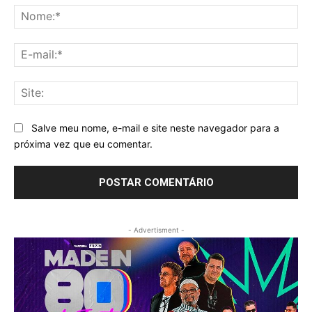
No
E-
mai
Sit
Salve meu nome, e-mail e site neste navegador para a
próxima vez que eu comentar.
- Advertisment -