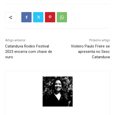
Artigo anterior
Próximo artigo
Catanduva Rodeo Festival
Violeiro Paulo Freire se
2023 encerra com chave de
apresenta no Sesc
ouro
Catanduva