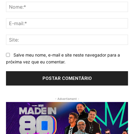
No
E-
mai
Sit
Salve meu nome, e-mail e site neste navegador para a
próxima vez que eu comentar.
- Advertisment -