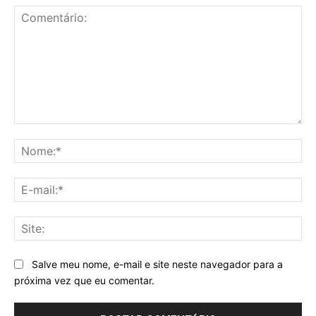
Comentário:
No
E-
mai
Sit
Salve meu nome, e-mail e site neste navegador para a
próxima vez que eu comentar.