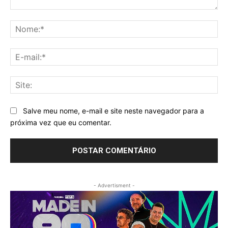
Comentário:
No
E-
mai
Sit
Salve meu nome, e-mail e site neste navegador para a
próxima vez que eu comentar.
- Advertisment -