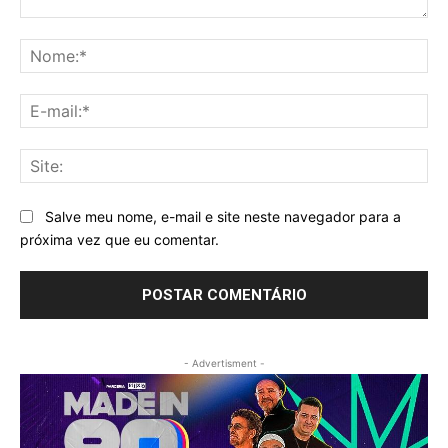
Comentário:
No
E-
mai
Sit
Salve meu nome, e-mail e site neste navegador para a
próxima vez que eu comentar.
- Advertisment -