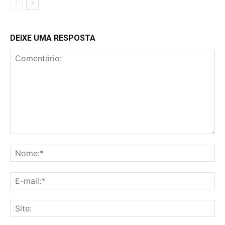
DEIXE UMA RESPOSTA
Comentário:
No
E-
mai
Sit