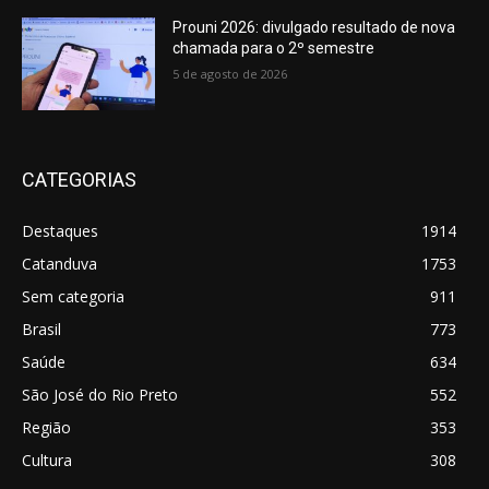
Prouni 2026: divulgado resultado de nova
chamada para o 2º semestre
5 de agosto de 2026
CATEGORIAS
Destaques
1914
Catanduva
1753
Sem categoria
911
Brasil
773
Saúde
634
São José do Rio Preto
552
Região
353
Cultura
308