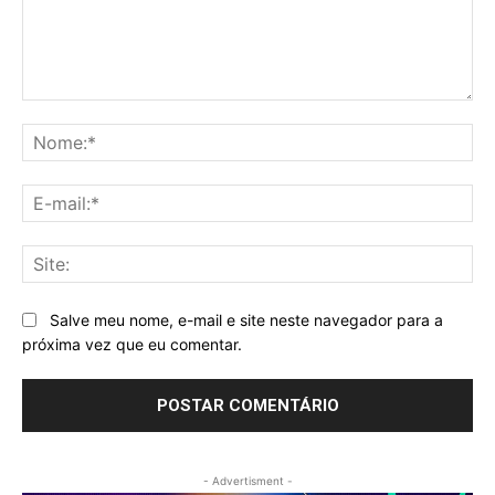
Comentário:
No
E-
mai
Sit
Salve meu nome, e-mail e site neste navegador para a
próxima vez que eu comentar.
- Advertisment -