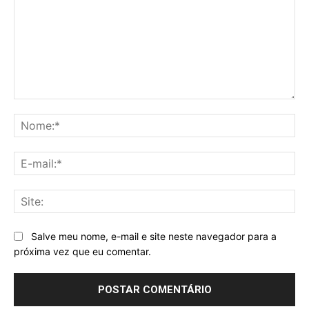
Comentário:
No
E-
mai
Sit
Salve meu nome, e-mail e site neste navegador para a
próxima vez que eu comentar.