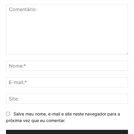
Comentário:
No
E-
mai
Sit
Salve meu nome, e-mail e site neste navegador para a
próxima vez que eu comentar.