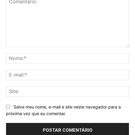
Comentário:
No
E-
mai
Sit
Salve meu nome, e-mail e site neste navegador para a
próxima vez que eu comentar.