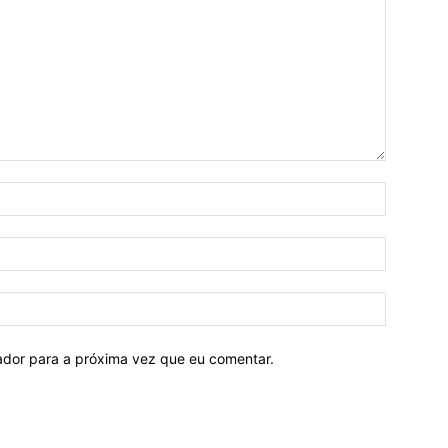
Nome:*
E-
mail:*
Site:
ador para a próxima vez que eu comentar.