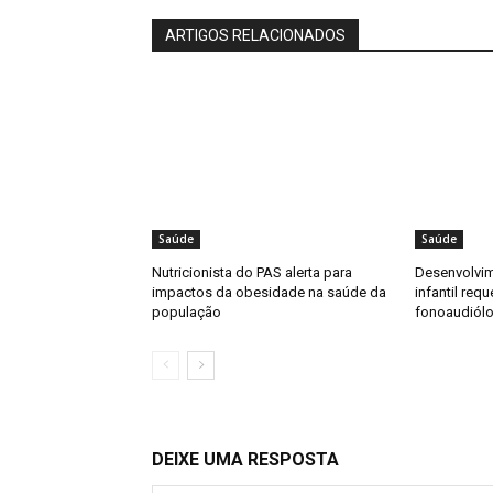
ARTIGOS RELACIONADOS
Saúde
Saúde
Nutricionista do PAS alerta para
Desenvolvi
impactos da obesidade na saúde da
infantil req
população
fonoaudiól
DEIXE UMA RESPOSTA