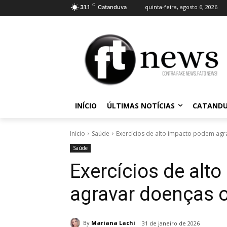
C
quinta-feira, agosto 6, 2026
31.1
Catanduva
INÍCIO
ÚLTIMAS NOTÍCIAS
CATAND
Início
Saúde
Exercícios de alto impacto podem agr
Saúde
Exercícios de alt
agravar doenças 
By
Mariana Lachi
31 de janeiro de 2026