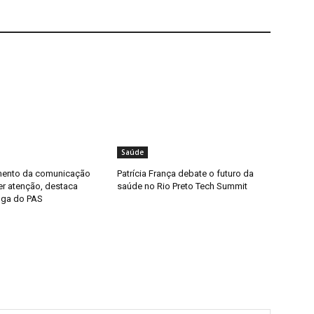
Saúde
mento da comunicação
Patrícia França debate o futuro da
uer atenção, destaca
saúde no Rio Preto Tech Summit
oga do PAS