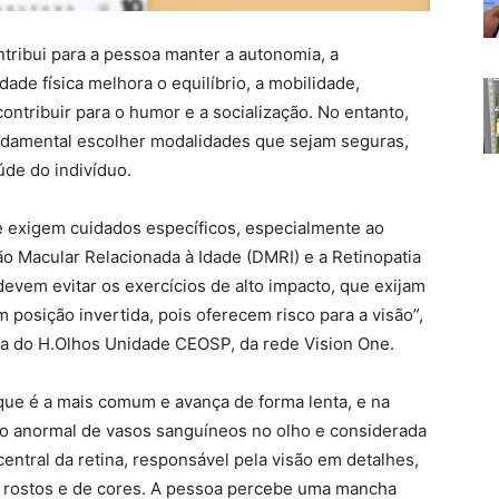
ntribui para a pessoa manter a autonomia, a
dade física melhora o equilíbrio, a mobilidade,
ontribuir para o humor e a socialização. No entanto,
ndamental escolher modalidades que sejam seguras,
úde do indivíduo.
e exigem cuidados específicos, especialmente ao
ção Macular Relacionada à Idade (DMRI) e a Retinopatia
 devem evitar os exercícios de alto impacto, que exijam
posição invertida, pois oferecem risco para a visão”,
ista do H.Olhos Unidade CEOSP, da rede Vision One.
que é a mais comum e avança de forma lenta, e na
to anormal de vasos sanguíneos no olho e considerada
central da retina, responsável pela visão em detalhes,
de rostos e de cores. A pessoa percebe uma mancha