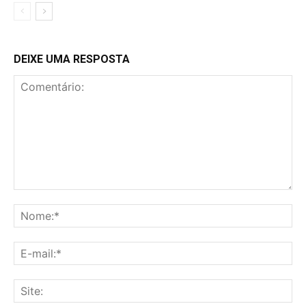
DEIXE UMA RESPOSTA
Comentário:
No
E-
mai
Sit