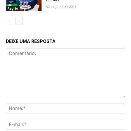
30 de julho de 2026
Região
DEIXE UMA RESPOSTA
Comentário:
No
E-
mai