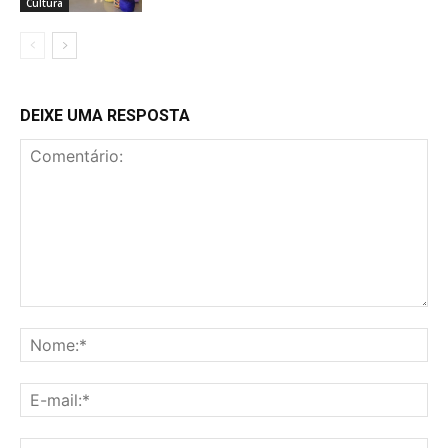
Cultura
DEIXE UMA RESPOSTA
Comentário:
No
E-
mai
Sit