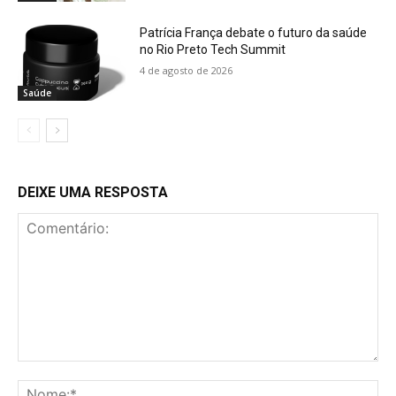
Patrícia França debate o futuro da saúde
no Rio Preto Tech Summit
4 de agosto de 2026
Saúde
DEIXE UMA RESPOSTA
Comentário:
No