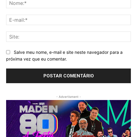
No
E-
mai
Sit
Salve meu nome, e-mail e site neste navegador para a
próxima vez que eu comentar.
- Advertisment -