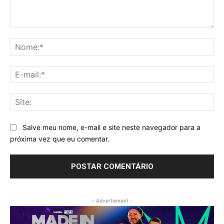
Comentário:
No
E-
mai
Sit
Salve meu nome, e-mail e site neste navegador para a
próxima vez que eu comentar.
- Advertisment -