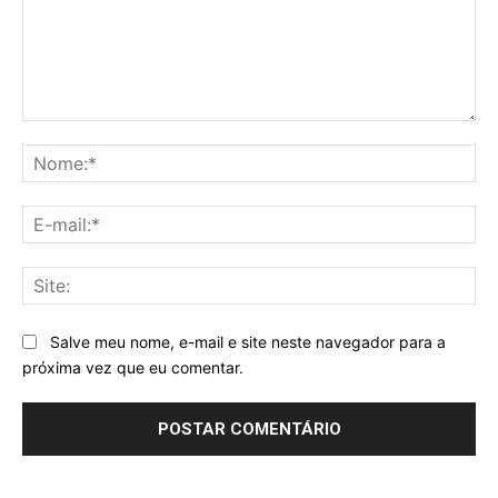
Comentário:
No
E-
mai
Sit
Salve meu nome, e-mail e site neste navegador para a
próxima vez que eu comentar.