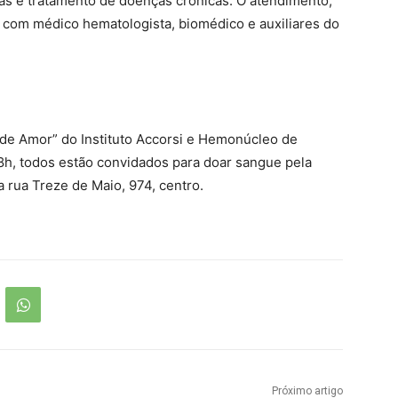
as e tratamento de doenças crônicas. O atendimento,
a com médico hematologista, biomédico e auxiliares do
de Amor” do Instituto Accorsi e Hemonúcleo de
s 8h, todos estão convidados para doar sangue pela
 rua Treze de Maio, 974, centro.
Próximo artigo