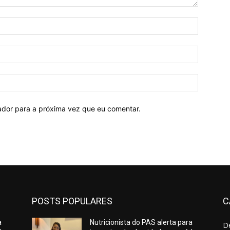
Nome:*
E-
mail:*
Site:
ador para a próxima vez que eu comentar.
POSTS POPULARES
C
a
Nutricionista do PAS alerta para
D