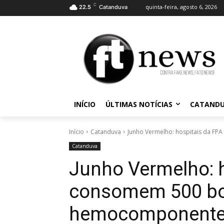
C
quinta-feira, agosto 6, 2026
22.5
Catanduva
INÍCIO
ÚLTIMAS NOTÍCIAS
CATAND
Início
Catanduva
Junho Vermelho: hospitais da F
Catanduva
Junho Vermelho: 
consomem 500 bo
hemocomponente