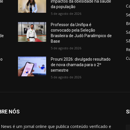
de
impactos da obesidade na saúde
C
da população
5 de agosto de 2026
S
Br
Professor da Unifipa é
convocado pela Seleção
S
 de
Brasileira de Judô Paralímpico de
Sã
Base
5 de agosto de 2026
R
Cu
do
Prouni 2026: divulgado resultado
de nova chamada para o 2º
semestre
5 de agosto de 2026
BRE NÓS
S
 News é um jornal online que publica conteúdo verificado e