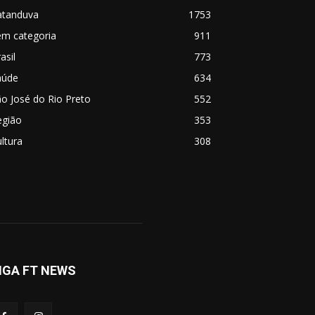
atanduva
1753
em categoria
911
asil
773
aúde
634
o José do Rio Preto
552
egião
353
ltura
308
IGA FT NEWS