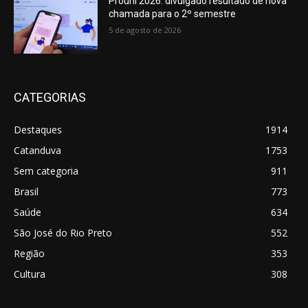
Prouni 2026: divulgado resultado de nova
chamada para o 2º semestre
5 de agosto de 2026
CATEGORIAS
Destaques
1914
Catanduva
1753
Sem categoria
911
Brasil
773
Saúde
634
São José do Rio Preto
552
Região
353
Cultura
308