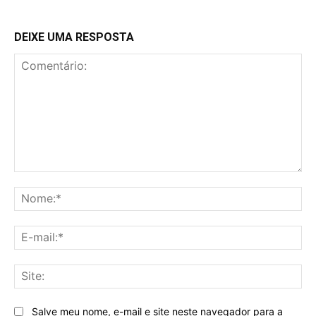
DEIXE UMA RESPOSTA
Comentário:
No
E-
mai
Sit
Salve meu nome, e-mail e site neste navegador para a