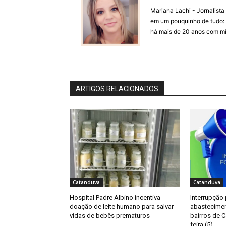
Mariana Lachi - Jornalist
em um pouquinho de tudo: T
há mais de 20 anos com mí
ARTIGOS RELACIONADOS
Catanduva
Catanduva
Hospital Padre Albino incentiva
Interrupção
doação de leite humano para salvar
abastecimen
vidas de bebês prematuros
bairros de C
feira (5)