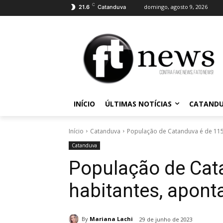
C
domingo, agosto 9, 2026
21.6
Catanduva
INÍCIO
ÚLTIMAS NOTÍCIAS
CATAND
Início
Catanduva
População de Catanduva é de 115
Catanduva
População de Cat
habitantes, apont
By
Mariana Lachi
29 de junho de 2023