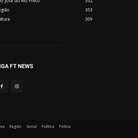
o José do Rio Preto
552
egião
353
ltura
309
IGA FT NEWS
uva
Região
Social
Política
Polícia