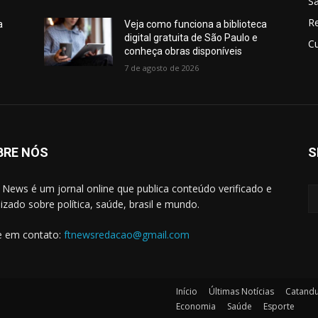
Sã
R
a
Veja como funciona a biblioteca
digital gratuita de São Paulo e
Cu
conheça obras disponíveis
7 de agosto de 2026
BRE NÓS
S
 News é um jornal online que publica conteúdo verificado e
lizado sobre política, saúde, brasil e mundo.
e em contato:
ftnewsredacao@gmail.com
Início
Últimas Notícias
Catand
Economia
Saúde
Esporte