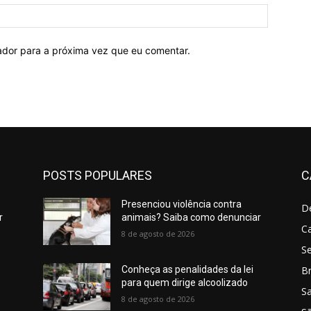
Site:
ador para a próxima vez que eu comentar.
POSTS POPULARES
C
Presenciou violência contra
D
r
animais? Saiba como denunciar
C
8 de agosto de 2026
S
Br
Conheça as penalidades da lei
para quem dirige alcoolizado
S
8 de agosto de 2026