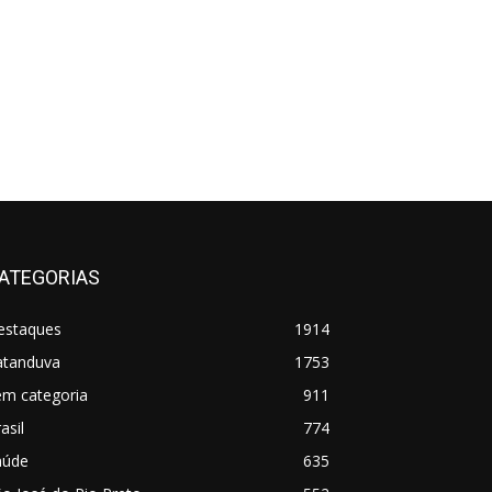
ATEGORIAS
estaques
1914
atanduva
1753
em categoria
911
asil
774
aúde
635