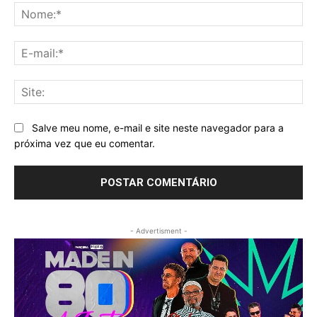
No
E-
mai
Sit
Salve meu nome, e-mail e site neste navegador para a
próxima vez que eu comentar.
- Advertisment -