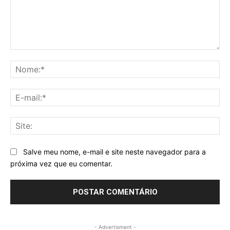
Comentário:
No
E-
mai
Sit
Salve meu nome, e-mail e site neste navegador para a
próxima vez que eu comentar.
- Advertisment -